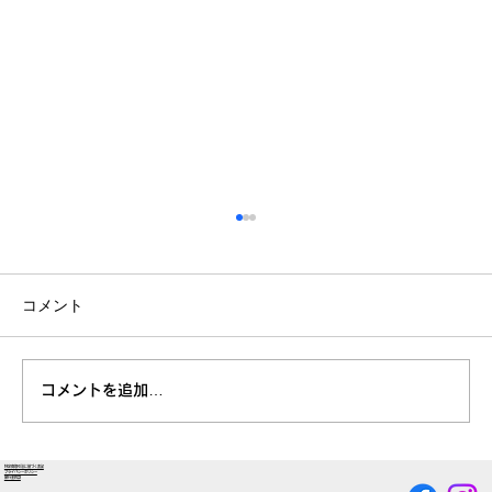
コメント
笊森方面の様子
コメントを追加…
特定商取引法に基づく表記
プライバシーポリシー
旅行業約款