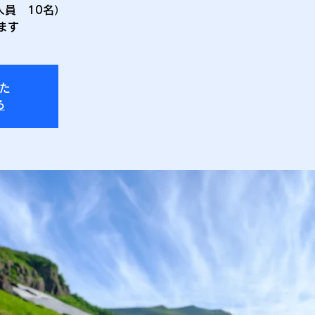
人員 10名）
ます
た
る