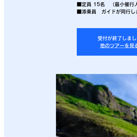
■定員 15名 （最小催行
■添乗員 ガイドが同行し
受付が終了しまし
他のツアーを見